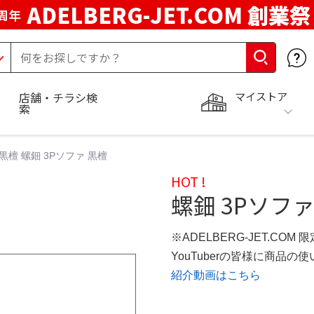
ADELBERG-JET.COM 創業祭
周年
マイストア
店舗・チラシ検
索
 黒檀 螺鈿 3Pソファ 黒檀
HOT !
螺鈿 3Pソファ
※ADELBERG-JET.COM
YouTuberの皆様に商品
紹介動画はこちら