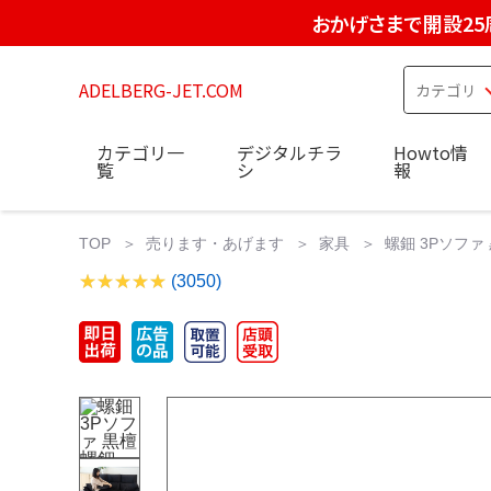
おかげさまで開設25
ADELBERG-JET.COM
カテゴリ一
デジタルチラ
Howto情
覧
シ
報
TOP
売ります・あげます
家具
螺鈿 3Pソファ
(3050)