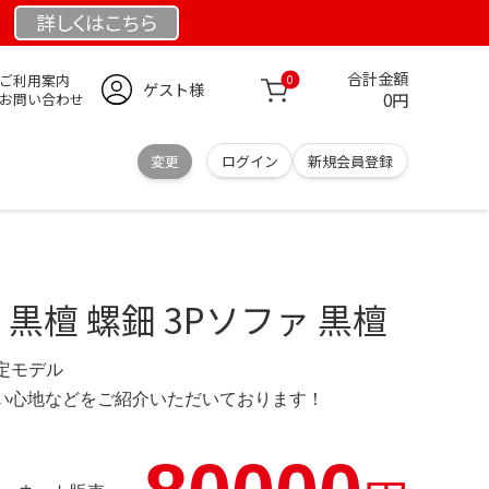
詳しくは
こちら
合計金額
ご利用案内
0
ゲスト様
0円
お問い合わせ
変更
ログイン
新規会員登録
 黒檀 螺鈿 3Pソファ 黒檀
 限定モデル
の使い心地などをご紹介いただいております！