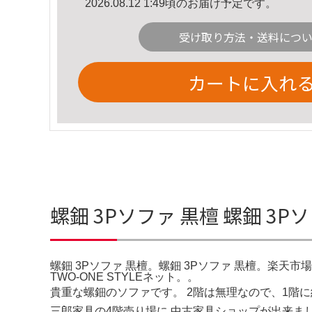
2026.08.12 1:49頃のお届け予定です。
受け取り方法・送料につ
カートに入れ
螺鈿 3Pソファ 黒檀 螺鈿 3
螺鈿 3Pソファ 黒檀。螺鈿 3Pソファ 黒檀。楽天市場】先
TWO-ONE STYLEネット。。
貴重な螺鈿のソファです。 2階は無理なので、1階に納
三郎家具の4階売り場に 中古家具ショップが出来ました。