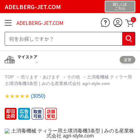
詳しくは
ADELBERG-JET.COM
こちら
0
ADELBERG-JET.COM
マイストア
変更
TOP
売ります・あげます
その他
土消毒機械 ティラー用
土壌消毒機3条型 | みのる産業株式会社 agri-style.com
(3050)