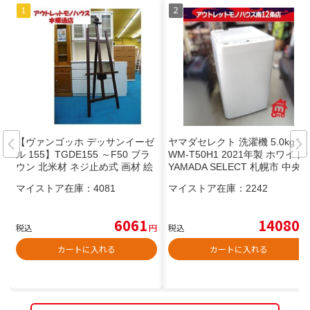
【ヴァンゴッホ デッサンイーゼ
ヤマダセレクト 洗濯機 5.0kg Y
ル 155】TGDE155 ～F50 ブラ
WM-T50H1 2021年製 ホワイト
ウン 北米材 ネジ止め式 画材 絵
YAMADA SELECT 札幌市 中央
画 デッサン 札幌 本郷通店
区 南12条店
マイストア在庫：
4081
マイストア在庫：
2242
6061
14080
税込
円
税込
円
カートに入れる
カートに入れる