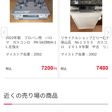
2022年製 プロパン用 パロ
リサイクルショップどりーむ天
マ ガスコンロ PA-S42BMA-1
保山店 No１３５３ ガスコン
L 左強火
ロ ２０１９年製 中古 リン
ナイ LPガス用 動作確認済
マイストア在庫：
2052
マイストア在庫：
2002
7200
7480
税込
円
税込
円
近くの売り場の商品