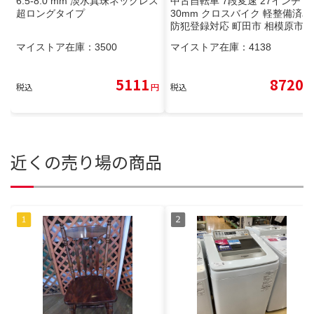
6.5-8.0 mm 淡水真珠ネックレス
中古自転車 7段変速 27インチ 4
超ロングタイプ
30mm クロスバイク 軽整備済み
防犯登録対応 町田市 相模原市
MM101
マイストア在庫：
3500
マイストア在庫：
4138
5111
8720
税込
円
税込
円
近くの売り場の商品